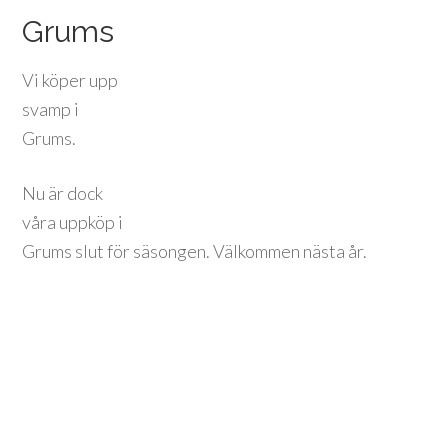
Grums
Vi köper upp
svamp i
Grums.
Nu är dock
våra uppköp i
Grums slut för säsongen. Välkommen nästa år.